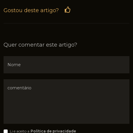
Gostou deste artigo?
Quer comentar este artigo?
Nome
solicitar proposta
quem somos
comentário
viaturas em stock
blog
contactos
Li e aceito a
Política de privacidade